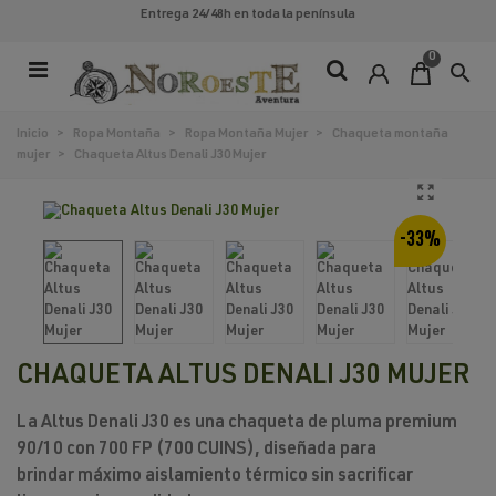
Entrega 24/48h
en toda la península
0
search
Inicio
>
Ropa Montaña
>
Ropa Montaña Mujer
>
Chaqueta montaña
mujer
>
Chaqueta Altus Denali J30 Mujer
-33%
CHAQUETA ALTUS DENALI J30 MUJER
La
Altus Denali J30
es una chaqueta de
pluma premium
90/10 con 700 FP (700 CUINS)
, diseñada para
brindar
máximo aislamiento térmico sin sacrificar