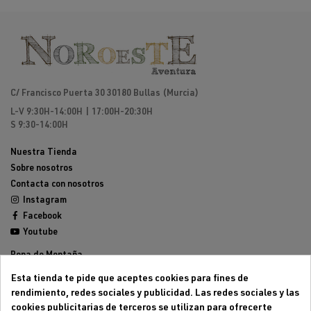
C/ Francisco Puerta 30 30180 Bullas (Murcia)
L-V 9:30H-14:00H | 17:00H-20:30H
S 9:30-14:00H
Nuestra Tienda
Sobre nosotros
Contacta con nosotros
Instagram
Facebook
Youtube
Ropa de Montaña
Calzado de Montaña
Esta tienda te pide que aceptes cookies para fines de
Mochilas de montaña
rendimiento, redes sociales y publicidad. Las redes sociales y las
Equipamiento de Montaña
cookies publicitarias de terceros se utilizan para ofrecerte