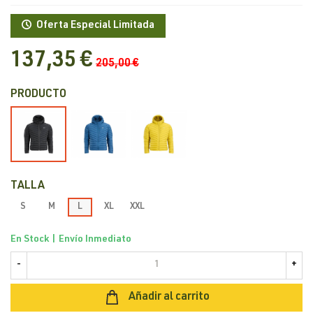
Oferta Especial Limitada
137,35 €
205,00 €
PRODUCTO
Negro
Azul
Amarillo
TALLA
S
M
L
XL
XXL
En Stock | Envío Inmediato
-
+
Añadir al carrito