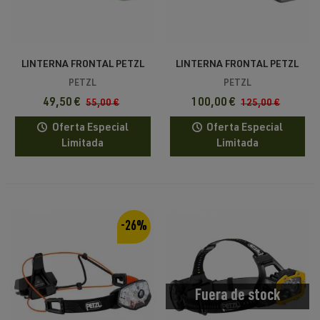
LINTERNA FRONTAL PETZL
LINTERNA FRONTAL PETZL
SWIFT LT 380 2026
SWIFT RL 1200 2026
PETZL
PETZL
49,50 €
100,00 €
55,00 €
125,00 €
Oferta Especial
Oferta Especial
Limitada
Limitada
-26%
Fuera de stock