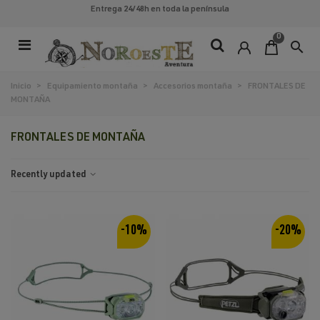
Entrega 24/48h
en toda la península
0
search
Inicio
>
Equipamiento montaña
>
Accesorios montaña
>
FRONTALES DE
MONTAÑA
FRONTALES DE MONTAÑA
Recently updated
-10%
-20%