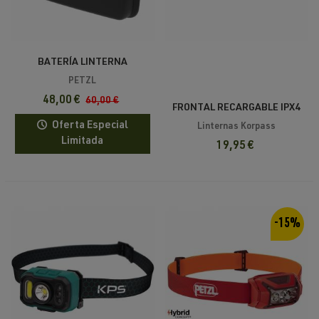
BATERÍA LINTERNA
RECARGABLE SWIFT® RL
PETZL
48,00 €
60,00 €
FRONTAL RECARGABLE IPX4
7W TURBO KORPASS
Oferta Especial
Linternas Korpass
Limitada
19,95 €
-15%