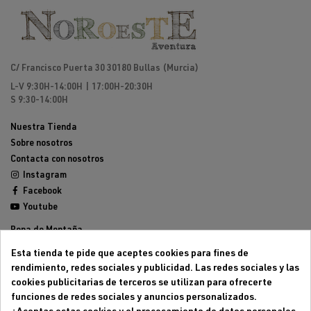
C/ Francisco Puerta 30 30180 Bullas (Murcia)
L-V 9:30H-14:00H | 17:00H-20:30H
S 9:30-14:00H
Nuestra Tienda
Sobre nosotros
Contacta con nosotros
Instagram
Facebook
Youtube
Ropa de Montaña
Calzado de Montaña
Esta tienda te pide que aceptes cookies para fines de
Mochilas de montaña
rendimiento, redes sociales y publicidad. Las redes sociales y las
Equipamiento de Montaña
cookies publicitarias de terceros se utilizan para ofrecerte
Trailrunning
funciones de redes sociales y anuncios personalizados.
Outlet