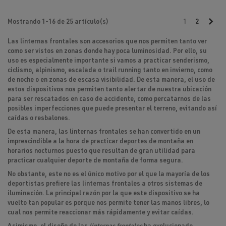
Sig
Mostrando 1-16 de 25 artículo(s)
1
2
Las
linternas frontales
son accesorios que nos permiten tanto ver
como ser vistos en zonas donde hay poca luminosidad. Por ello, su
uso es especialmente importante si vamos a practicar senderismo,
ciclismo, alpinismo, escalada o trail running tanto en invierno, como
de noche o en zonas de escasa visibilidad. De esta manera, el uso de
estos dispositivos nos permiten tanto alertar de nuestra ubicación
para ser rescatados en caso de accidente, como percatarnos de las
posibles imperfecciones que puede presentar el terreno, evitando así
caídas o resbalones.
De esta manera, las
linternas frontales
se han convertido en un
imprescindible a la hora de practicar deportes de montaña en
horarios nocturnos puesto que resultan de gran utilidad para
practicar cualquier deporte de montaña de forma segura.
No obstante, este no es el único motivo por el que la mayoría de los
deportistas prefiere las linternas frontales a otros sistemas de
iluminación. La principal razón por la que este dispositivo se ha
vuelto tan popular es porque nos permite
tener las manos libres,
lo
cual nos permite reaccionar más rápidamente y evitar caídas.