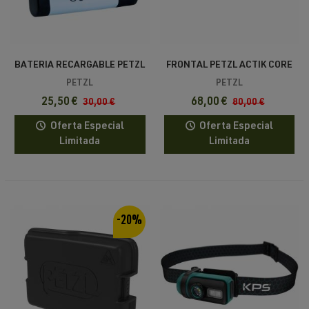
BATERIA RECARGABLE PETZL
FRONTAL PETZL ACTIK CORE
CORE 2
625
PETZL
PETZL
25,50 €
68,00 €
30,00 €
80,00 €
Oferta Especial
Oferta Especial
Limitada
Limitada
-20%