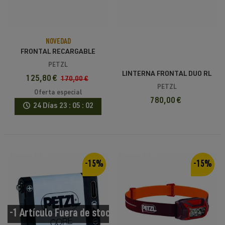
NOVEDAD
FRONTAL RECARGABLE
PETZL NAO RL DE 1500
PETZL
LÚMENES
LINTERNA FRONTAL DUO RL
125,80 €
170,00 €
PETZL
Oferta especial
780,00 €
24 Días
23 : 05 : 01
-15%
-15%
-1 Artículo
Fuera de stock