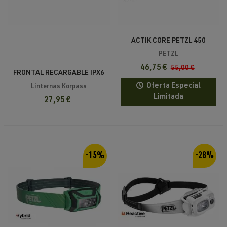
ACTIK CORE PETZL 450
LUMENS
PETZL
46,75 €
55,00 €
FRONTAL RECARGABLE IPX6
10W KORPASS
Oferta Especial
Linternas Korpass
Limitada
27,95 €
-15%
-28%