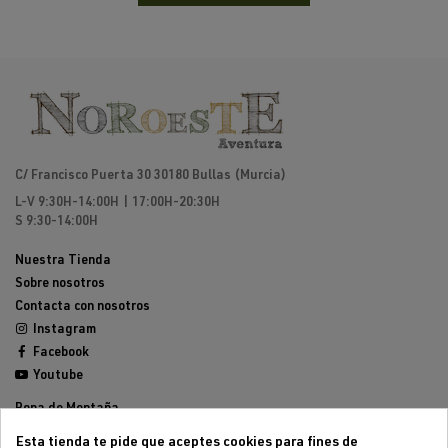
C/ Francisco Puerta 30 30180 Bullas (Murcia)
L-V 9:30H-14:00H | 17:00H-20:30H
S 9:30-14:00H
Nuestra Tienda
Sobre nosotros
Contacta con nosotros
Instagram
Facebook
Youtube
Ropa de Montaña
Calzado de Montaña
Esta tienda te pide que aceptes cookies para fines de