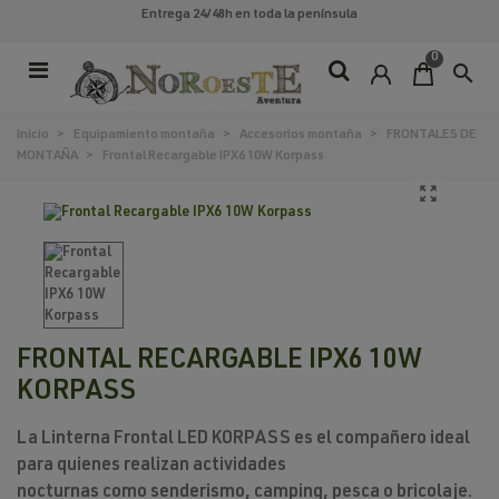
Entrega 24/48h
en toda la península
0
search
Inicio
>
Equipamiento montaña
>
Accesorios montaña
>
FRONTALES DE
MONTAÑA
>
Frontal Recargable IPX6 10W Korpass
FRONTAL RECARGABLE IPX6 10W
KORPASS
La
Linterna Frontal LED KORPASS
es el compañero ideal
para quienes realizan
actividades
nocturnas
como
senderismo
,
camping
,
pesca
o
bricolaje
.