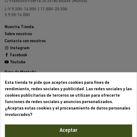
C/ Francisco Puerta 30 30180 Bullas (Murcia)
L-V 9:30H-14:00H | 17:00H-20:30H
S 9:30-14:00H
Nuestra Tienda
Sobre nosotros
Contacta con nosotros
Instagram
Facebook
Youtube
Ropa de Montaña
Calzado de Montaña
Esta tienda te pide que aceptes cookies para fines de
Mochilas de montaña
rendimiento, redes sociales y publicidad. Las redes sociales y las
Equipamiento de Montaña
cookies publicitarias de terceros se utilizan para ofrecerte
Trailrunning
funciones de redes sociales y anuncios personalizados.
Outlet
¿Aceptas estas cookies y el procesamiento de datos personales
involucrados?
Aviso legal
Condiciones generales de venta
Aceptar
Formas de pago