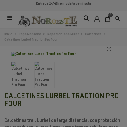
Entrega 24/48h
en toda la península
0
search
Inicio
>
Ropa Montaña
>
Ropa Montaña Mujer
>
Calcetines
>
Calcetines Lurbel Traction Pro Four
CALCETINES LURBEL TRACTION PRO
FOUR
Calcetines trail Lurbel de larga distancia, con protección