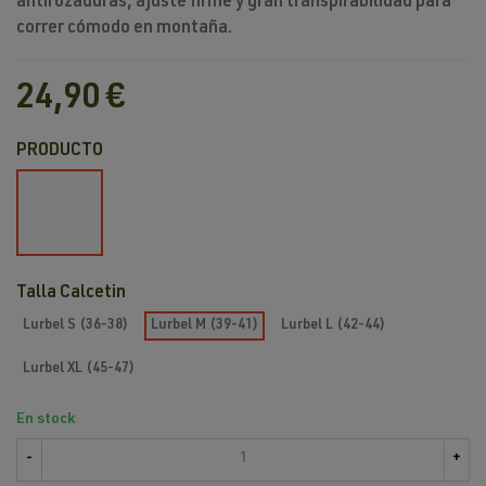
antirozaduras, ajuste firme y gran transpirabilidad para
correr cómodo en montaña.
24,90 €
PRODUCTO
Negro
/
Rojo
Talla Calcetin
Lurbel S (36-38)
Lurbel M (39-41)
Lurbel L (42-44)
Lurbel XL (45-47)
En stock
-
+