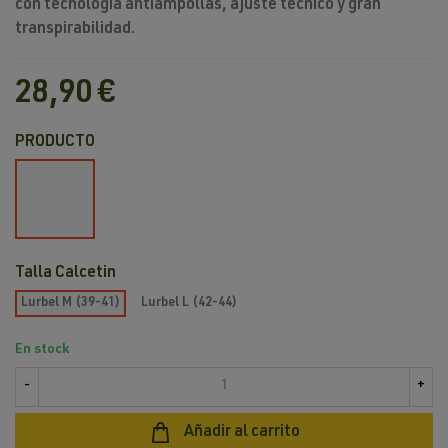
con tecnología antiampollas, ajuste técnico y gran
transpirabilidad.
28,90 €
PRODUCTO
Negro
/
Rojo
Talla Calcetin
Lurbel M (39-41)
Lurbel L (42-44)
En stock
-
+
Añadir al carrito