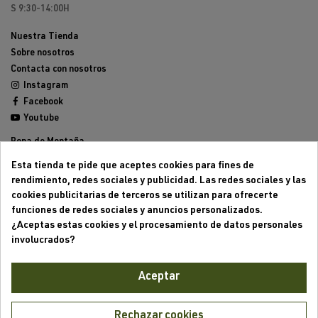
S 9:30-14:00H
Nuestra Tienda
Sobre nosotros
Contacta con nosotros
Instagram
Facebook
Youtube
Ropa de Montaña
Calzado de Montaña
Esta tienda te pide que aceptes cookies para fines de
Mochilas de montaña
rendimiento, redes sociales y publicidad. Las redes sociales y las
Equipamiento de Montaña
cookies publicitarias de terceros se utilizan para ofrecerte
Trailrunning
funciones de redes sociales y anuncios personalizados.
Outlet
¿Aceptas estas cookies y el procesamiento de datos personales
involucrados?
Aviso legal
Condiciones generales de venta
Aceptar
Formas de pago
Política de cookies
Política de privacidad
Rechazar cookies