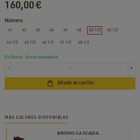
160,00 €
Número
41
42
43
44
45
46
40 1/2
42 1/2
44 1/2
45 1/2
46 1/2
47 1/2
48 1/2
En Stock - Envio inmediato
-
+
Añadir al carrito
MÁS COLORES DISPONIBLES
BROOKS CASCADIA...