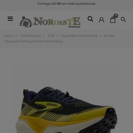
Entrega 24/48h
en toda la península
0
search
Inicio
>
Trail Running
>
Trail
>
Zapatillas trail running
>
Brooks
Cascadia 20 Navy/Cyber Yellow/Grey