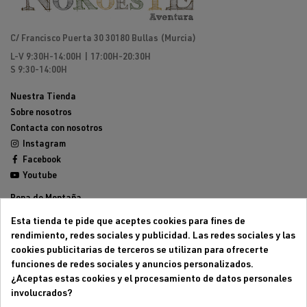
C/ Francisco Puerta 30 30180 Bullas (Murcia)
L-V 9:30H-14:00H | 17:00H-20:30H
S 9:30-14:00H
Nuestra Tienda
Sobre nosotros
Contacta con nosotros
Instagram
Facebook
Youtube
Ropa de Montaña
Calzado de Montaña
Esta tienda te pide que aceptes cookies para fines de
Mochilas de montaña
rendimiento, redes sociales y publicidad. Las redes sociales y las
Equipamiento de Montaña
cookies publicitarias de terceros se utilizan para ofrecerte
Trailrunning
funciones de redes sociales y anuncios personalizados.
Outlet
¿Aceptas estas cookies y el procesamiento de datos personales
involucrados?
Aviso legal