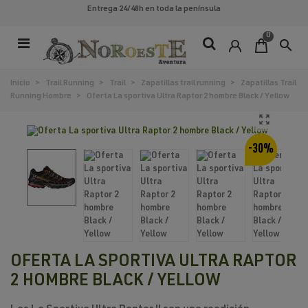
Entrega 24/48h
en toda la península
0
search
Inicio
>
Trail Running
>
Trail
>
Zapatillas trail running
>
Zapatillas Trail
Running Hombre
>
Oferta La sportiva Ultra Raptor 2 hombre Black / Yellow
-30%
OFERTA LA SPORTIVA ULTRA RAPTOR
2 HOMBRE BLACK / YELLOW