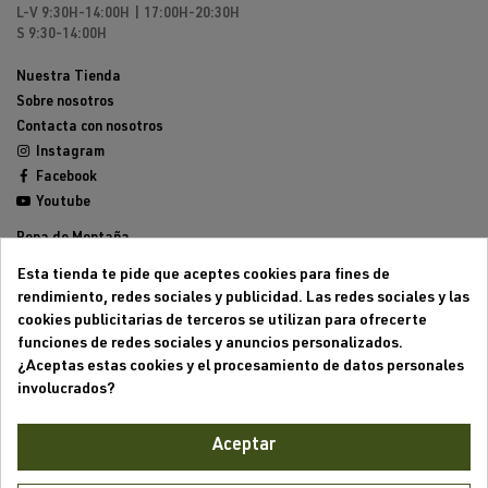
L-V 9:30H-14:00H | 17:00H-20:30H
S 9:30-14:00H
Nuestra Tienda
Sobre nosotros
Contacta con nosotros
Instagram
Facebook
Youtube
Ropa de Montaña
Calzado de Montaña
Esta tienda te pide que aceptes cookies para fines de
Mochilas de montaña
rendimiento, redes sociales y publicidad. Las redes sociales y las
Equipamiento de Montaña
cookies publicitarias de terceros se utilizan para ofrecerte
Trailrunning
funciones de redes sociales y anuncios personalizados.
Outlet
¿Aceptas estas cookies y el procesamiento de datos personales
involucrados?
Aviso legal
Condiciones generales de venta
Aceptar
Formas de pago
Política de cookies