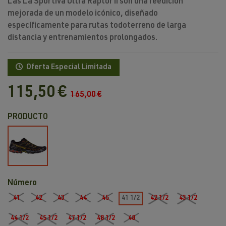
Las
La Sportiva Ultra Raptor II
son una
reedición
mejorada
de un modelo icónico, diseñado
específicamente para
rutas todoterreno de larga
distancia
y
entrenamientos prolongados
.
Oferta Especial Limitada
115,50 €
165,00 €
PRODUCTO
Black
/
Yellow
Número
41
42
43
44
45
41 1/2
42 1/2
43 1/2
44 1/2
45 1/2
47 1/2
48 1/2
48