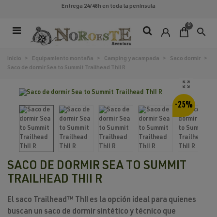
Entrega 24/48h
en toda la península
0
search
Inicio
>
Equipamiento montaña
>
Camping y acampada
>
Saco dormir
>
Saco de dormir Sea to Summit Trailhead ThII R
-25%
SACO DE DORMIR SEA TO SUMMIT
TRAILHEAD THII R
El
saco Trailhead™ ThII
es la opción ideal para quienes
buscan un
saco de dormir sintético
y
técnico
que