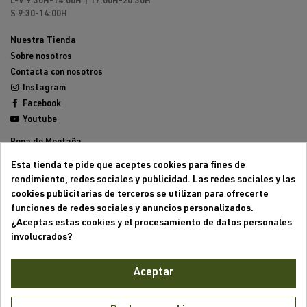
L-V 9:30H-14:00H | 17:00H-20:30H
S 9:30-14:00H
Nuestra Tienda
Sobre nosotros
Contacta con nosotros
Instagram
Facebook
Youtube
Ropa de Montaña
Calzado de Montaña
Esta tienda te pide que aceptes cookies para fines de
Mochilas de montaña
rendimiento, redes sociales y publicidad. Las redes sociales y las
Equipamiento de Montaña
cookies publicitarias de terceros se utilizan para ofrecerte
Trailrunning
funciones de redes sociales y anuncios personalizados.
Outlet
¿Aceptas estas cookies y el procesamiento de datos personales
involucrados?
Aviso legal
Condiciones generales de venta
Aceptar
Formas de pago
Política de cookies