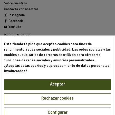
Sobre nosotros
Contacta con nosotros
Instagram
Facebook
Youtube
Ropa de Montaña
Calzado de Montaña
Esta tienda te pide que aceptes cookies para fines de
Mochilas de montaña
rendimiento, redes sociales y publicidad. Las redes sociales y las
Equipamiento de Montaña
cookies publicitarias de terceros se utilizan para ofrecerte
Trailrunning
funciones de redes sociales y anuncios personalizados.
Outlet
¿Aceptas estas cookies y el procesamiento de datos personales
involucrados?
Aviso legal
Condiciones generales de venta
Aceptar
Formas de pago
Política de cookies
Política de privacidad
Rechazar cookies
Mi cuenta
Mis pedidos
Configurar