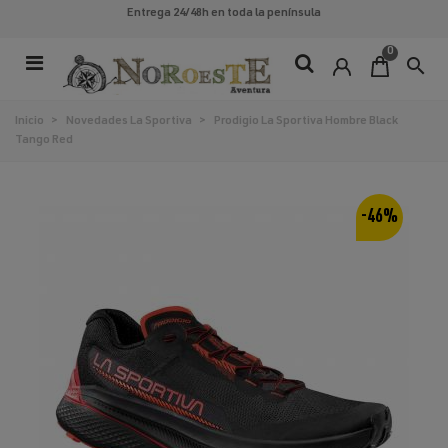
Entrega 24/48h
en toda la península
0
search
Inicio
>
Novedades La Sportiva
>
Prodigio La Sportiva Hombre Black
Tango Red
-46%