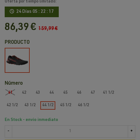
Oferta por tiempo limitado:
24 Días
05 : 22 : 17
86,39 €
159,99 €
PRODUCTO
Negro
Número
41
42
43
44
45
46
47
41 1/2
42 1/2
43 1/2
44 1/2
45 1/2
46 1/2
En Stock - envio inmediato
-
+