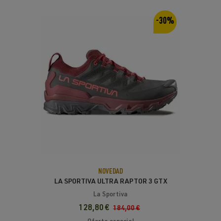
-30%
NOVEDAD
LA SPORTIVA ULTRA RAPTOR 3 GTX
CARBON/REDWOOD
La Sportiva
128,80 €
184,00 €