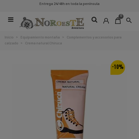
Entrega 24/48h
en toda la península
0
search
Inicio
>
Equipamiento montaña
>
Complementos y accesorios para
calzado
>
Crema natural Chiruca
-10%