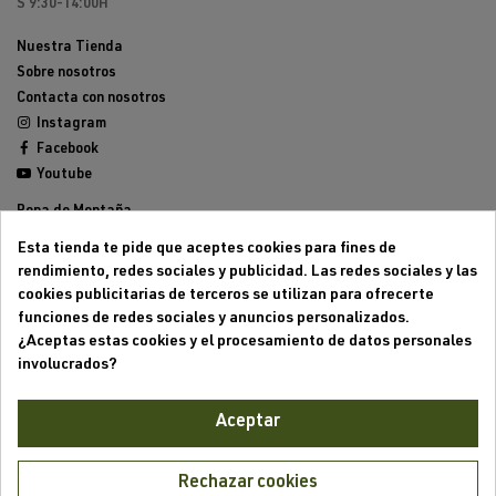
S 9:30-14:00H
Nuestra Tienda
Sobre nosotros
Contacta con nosotros
Instagram
Facebook
Youtube
Ropa de Montaña
Calzado de Montaña
Esta tienda te pide que aceptes cookies para fines de
Mochilas de montaña
rendimiento, redes sociales y publicidad. Las redes sociales y las
Equipamiento de Montaña
cookies publicitarias de terceros se utilizan para ofrecerte
Trailrunning
funciones de redes sociales y anuncios personalizados.
Outlet
¿Aceptas estas cookies y el procesamiento de datos personales
involucrados?
Aviso legal
Condiciones generales de venta
Aceptar
Formas de pago
Política de cookies
Política de privacidad
Rechazar cookies