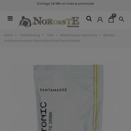
Entrega 24/48h
en toda la península
0
search
Inicio
>
Trail Running
>
Trail
>
Alimentacion deportiva
>
Bebida
Isotónica Isotonic Electrolyte Drink Santa Madre