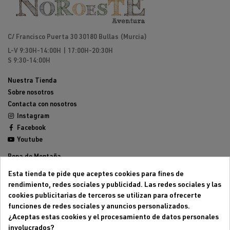
C/ Francisco Puerta 30 30180 Bullas (Murcia)
L-V 9:30H-14:00H | 17:00H-20:30H
S 9:30-14:00H
Nuestra Tienda
Sobre nosotros
Contacta con nosotros
Instagram
Facebook
Youtube
Ropa de Montaña
Calzado de Montaña
Esta tienda te pide que aceptes cookies para fines de
Mochilas de montaña
rendimiento, redes sociales y publicidad. Las redes sociales y las
Equipamiento de Montaña
cookies publicitarias de terceros se utilizan para ofrecerte
Trailrunning
funciones de redes sociales y anuncios personalizados.
Outlet
¿Aceptas estas cookies y el procesamiento de datos personales
involucrados?