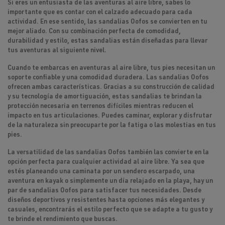
Si eres un entusiasta de las
aventuras al aire libre
, sabes lo
importante que es contar con el calzado adecuado para cada
actividad. En ese sentido, las
sandalias Oofos
se convierten en tu
mejor aliado. Con su combinación perfecta de comodidad,
durabilidad y estilo, estas sandalias están diseñadas para llevar
tus aventuras al siguiente nivel.
Cuando te embarcas en aventuras al aire libre, tus pies necesitan un
soporte confiable y una comodidad duradera. Las sandalias Oofos
ofrecen ambas características. Gracias a su construcción de calidad
y su tecnología de amortiguación, estas sandalias te brindan la
protección necesaria en terrenos difíciles mientras reducen el
impacto en tus articulaciones. Puedes caminar, explorar y disfrutar
de la naturaleza sin preocuparte por la fatiga o las molestias en tus
pies.
La
versatilidad de las sandalias Oofos
también las convierte en la
opción perfecta para cualquier actividad al aire libre. Ya sea que
estés planeando una caminata por un sendero escarpado, una
aventura en kayak o simplemente un día relajado en la playa, hay un
par de sandalias Oofos para satisfacer tus necesidades. Desde
diseños deportivos y resistentes hasta opciones más elegantes y
casuales, encontrarás el estilo perfecto que se adapte a tu gusto y
te brinde el rendimiento que buscas.