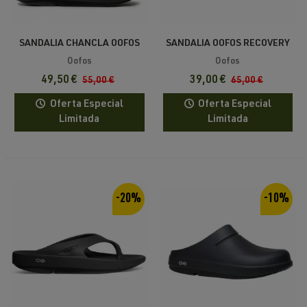
SANDALIA CHANCLA OOFOS
SANDALIA OOFOS RECOVERY
OOAHH PALA RECUPERACIÓN
OOAHH SPORT
Oofos
Oofos
49,50 €
39,00 €
55,00 €
65,00 €
Oferta Especial
Oferta Especial
Limitada
Limitada
-20%
-10%