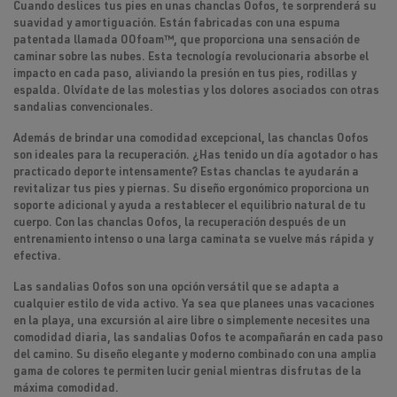
Cuando deslices tus pies en unas chanclas Oofos, te sorprenderá su
suavidad y amortiguación. Están
fabricadas con una espuma
patentada llamada OOfoam
™, que proporciona una sensación de
caminar sobre las nubes. Esta tecnología revolucionaria absorbe el
impacto en cada paso, aliviando la presión en tus pies, rodillas y
espalda. Olvídate de las molestias y los dolores asociados con otras
sandalias convencionales.
Además de brindar una comodidad excepcional, las chanclas Oofos
son ideales para la recuperación
. ¿Has tenido un día agotador o has
practicado deporte intensamente? Estas chanclas te ayudarán a
revitalizar tus pies y piernas. Su diseño ergonómico proporciona un
soporte adicional y ayuda a restablecer el equilibrio natural de tu
cuerpo. Con las chanclas Oofos, la recuperación después de un
entrenamiento intenso o una larga caminata se vuelve más rápida y
efectiva.
Las
sandalias Oofos
son una opción versátil que se adapta a
cualquier estilo de vida activo. Ya sea que planees unas vacaciones
en la playa, una excursión al aire libre o simplemente necesites una
comodidad diaria, las sandalias Oofos te acompañarán en cada paso
del camino. Su diseño elegante y moderno combinado con una amplia
gama de colores te permiten lucir genial mientras disfrutas de la
máxima comodidad.