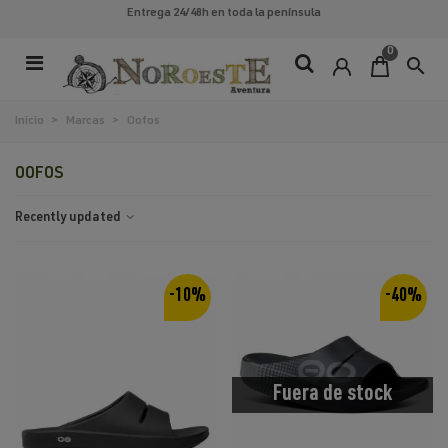
Entrega 24/48h
en toda la península
0
search
Inicio
>
Marcas
>
Oofos
OOFOS
Recently updated
-10%
-40%
Fuera de stock