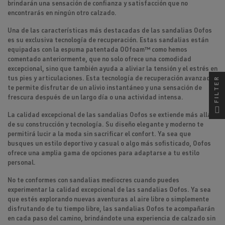
brindarán una sensación de confianza y satisfacción que no
encontrarás en ningún otro calzado.
Una de las características más destacadas de las sandalias Oofos
es su
exclusiva tecnología de recuperación
. Estas sandalias están
equipadas con la espuma patentada OOfoam™ como hemos
comentado anteriormente, que no solo ofrece una comodidad
excepcional, sino que también ayuda a aliviar la tensión y el estrés en
FILTER
tus pies y articulaciones. Esta tecnología de recuperación avanzada
te permite disfrutar de un alivio instantáneo y una sensación de
frescura después de un largo día o una actividad intensa.
La calidad excepcional de las sandalias Oofos se extiende más allá
de su construcción y tecnología. Su diseño elegante y moderno te
permitirá lucir a la moda sin sacrificar el confort. Ya sea que
busques un estilo deportivo y casual o algo más sofisticado, Oofos
ofrece una amplia gama de opciones para adaptarse a tu estilo
personal.
No te conformes con sandalias mediocres cuando puedes
experimentar la calidad excepcional de las sandalias Oofos. Ya sea
que estés explorando nuevas aventuras al aire libre o simplemente
disfrutando de tu tiempo libre, las sandalias Oofos te acompañarán
en cada paso del camino, brindándote una
experiencia de calzado sin