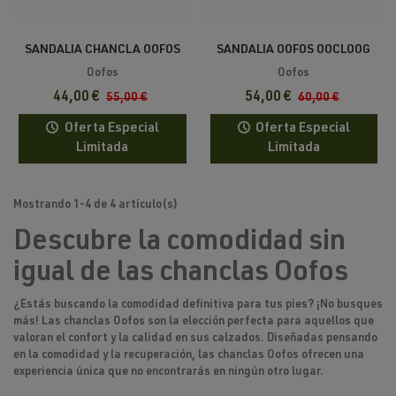
SANDALIA CHANCLA OOFOS
SANDALIA OOFOS OOCLOOG
OORIGINAL UNISEX
UNISEX
Oofos
Oofos
RECUPERACIÓN
44,00 €
54,00 €
55,00 €
60,00 €
Oferta Especial
Oferta Especial
Limitada
Limitada
Mostrando 1-4 de 4 artículo(s)
Descubre la comodidad sin
igual de las chanclas Oofos
¿Estás buscando la comodidad definitiva para tus pies? ¡No busques
más! Las
chanclas Oofos
son la elección perfecta para aquellos que
valoran el confort y la calidad en sus calzados. Diseñadas pensando
en la comodidad y la recuperación, las chanclas Oofos ofrecen una
experiencia única que no encontrarás en ningún otro lugar.