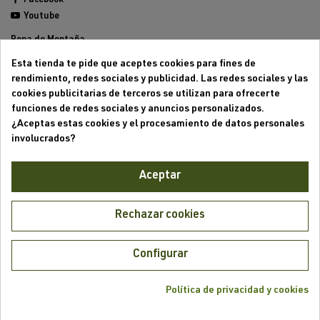
Facebook
Youtube
Ropa de Montaña
Calzado de Montaña
Esta tienda te pide que aceptes cookies para fines de
Mochilas de montaña
rendimiento, redes sociales y publicidad. Las redes sociales y las
Equipamiento de Montaña
cookies publicitarias de terceros se utilizan para ofrecerte
Trailrunning
funciones de redes sociales y anuncios personalizados.
Outlet
¿Aceptas estas cookies y el procesamiento de datos personales
involucrados?
Aviso legal
Condiciones generales de venta
Aceptar
Formas de pago
Política de cookies
Política de privacidad
Rechazar cookies
Mi cuenta
Mis pedidos
Configurar
Mis direcciones
¿Hablamos?
Política de privacidad y cookies
search
0
Filtrado
Menú
Mi cuenta
Carrito
Buscar