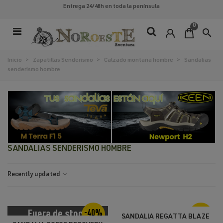
Entrega 24/48h
en toda la península
0
search
Inicio
>
Zapatillas Senderismo
>
Calzado montaña hombre
>
Sandalias
senderismo hombre
SANDALIAS SENDERISMO HOMBRE
Recently updated
Fuera de stock
-40%
-40%
SANDALIA REGATTA BLAZE