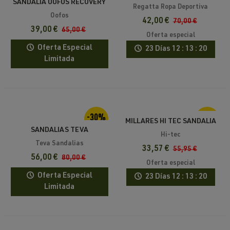
SANDALIA OOFOS RECOVERY
Regatta Ropa Deportiva
OOAHH SPORT
Oofos
42,00 €
70,00 €
39,00 €
65,00 €
Oferta especial
Oferta Especial
23 Días
12 : 13 : 20
Limitada
-30%
-40%
MILLARES HI TEC SANDALIA
SANDALIAS TEVA
Hi-tec
HURRICANE XLT2 PARA
Teva Sandalias
33,57 €
55,95 €
HOMBRE
56,00 €
80,00 €
Oferta especial
Oferta Especial
23 Días
12 : 13 : 20
Limitada