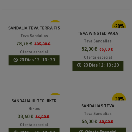
-25%
-20%
SANDALIA TEVA TERRA FI 5
TEVA WINSTED PARA
Teva Sandalias
HOMBRE SANDALIA
Teva Sandalias
78,75 €
105,00 €
MONTAÑA
52,00 €
65,00 €
Oferta especial
Oferta especial
23 Días
12 : 13 : 20
23 Días
12 : 13 : 20
-40%
-30%
SANDALIA HI-TEC HIKER
SANDALIAS TEVA
VENT
Hi-tec
HURRICANE XLT2 PARA
Teva Sandalias
38,40 €
64,00 €
HOMBRE 2025
56,00 €
80,00 €
Oferta especial