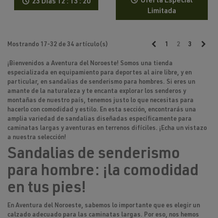
Oferta Especial
23 Días
12 : 13 : 20
Limitada
Anterior
Sig
Mostrando 17-32 de 34 artículo(s)
1
2
3
¡Bienvenidos a
Aventura del Noroeste
! Somos una tienda
especializada en equipamiento para deportes al aire libre, y en
particular, en
sandalias de senderismo para hombres
. Si eres un
amante de la naturaleza y te encanta explorar los senderos y
montañas de nuestro país, tenemos justo lo que necesitas para
hacerlo con comodidad y estilo. En esta sección, encontrarás una
amplia variedad de sandalias diseñadas específicamente para
caminatas largas y aventuras en terrenos difíciles. ¡Echa un vistazo
a nuestra selección!
Sandalias de senderismo
para hombre: ¡la comodidad
en tus pies!
En Aventura del Noroeste, sabemos lo importante que es elegir un
calzado adecuado para las caminatas largas. Por eso, nos hemos