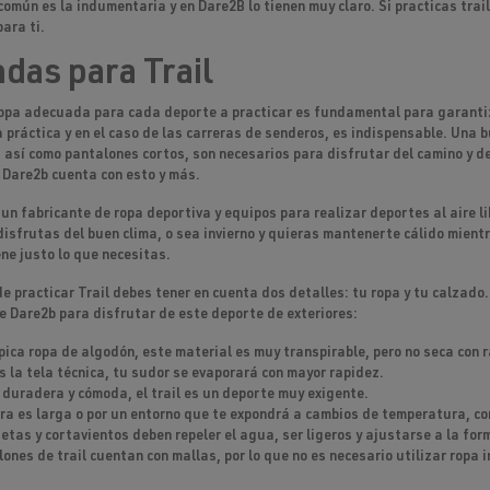
común es la indumentaria y en Dare2B lo tienen muy claro. Si practicas trai
para ti.
das para Trail
 ropa adecuada para cada deporte a practicar es fundamental para garant
 práctica y en el caso de las carreras de senderos, es indispensable. Una
así como pantalones cortos, son necesarios para disfrutar del camino y de
 Dare2b cuenta con esto y más.
un fabricante de ropa deportiva y equipos para realizar deportes al aire 
isfrutas del buen clima, o sea invierno y quieras mantenerte cálido mientr
ne justo lo que necesitas.
de practicar Trail debes tener en cuenta dos detalles: tu ropa y tu calzad
e Dare2b para disfrutar de este deporte de exteriores:
ípica ropa de algodón, este material es muy transpirable, pero no seca co
s la tela técnica, tu sudor se evaporará con mayor rapidez.
 duradera y cómoda, el trail es un deporte muy exigente.
era es larga o por un entorno que te expondrá a cambios de temperatura, c
tas y cortavientos deben repeler el agua, ser ligeros y ajustarse a la for
ones de trail cuentan con mallas, por lo que no es necesario utilizar ropa