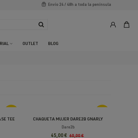
Envío 24 / 48h a toda la península
RIAL
OUTLET
BLOG
-30%
-25%
ASE TEE
CHAQUETA MUJER DARE2B GNARLY
FLEECE
Dare2b
45,00 €
60,00 €