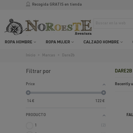
Recogida GRATIS en tienda
ROPA HOMBRE
ROPA MUJER
CALZADO HOMBRE
Inicio
>
Marcas
>
Dare2b
Filtrar por
DARE2B
Recently
Price
14
€
122
€
FA
PRODUCTO
1
2