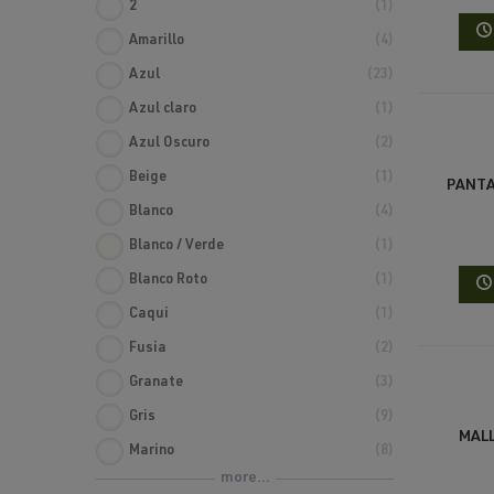
2
1
Amarillo
4
Azul
23
Azul claro
1
Azul Oscuro
2
Beige
1
PANTA
Blanco
4
Blanco / Verde
1
Blanco Roto
1
Caqui
1
Fusia
2
Granate
3
Gris
9
MAL
Marino
8
more...