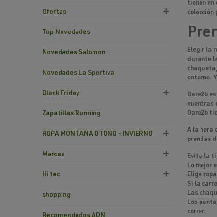
tienen en 
Ofertas
colección 
Pren
Top Novedades
Elegir la
Novedades Salomon
durante la
chaqueta, 
Novedades La Sportiva
entorno. Y
Black Friday
Dare2b es 
mientras d
Dare2b tie
Zapatillas Running
A la hora 
ROPA MONTAÑA OTOÑO - INVIERNO
prendas d
Marcas
Evita la t
Lo mejor e
Hi tec
Elige ropa
Si la carr
Las chaque
shopping
Los pantal
correr.
Recomendados ADN