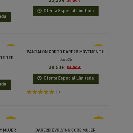
25,20 €
36,00 €
Oferta Especial Limitada
ada
-30%
-30%
PANTALON CORTO DARE2B MOVEMENT II
TE TEE
Dare2b
38,50 €
55,00 €
Oferta Especial Limitada
ada
(1)
-30%
-30%
Y MUJER
DARE2B EVOLVING CORE MUJER