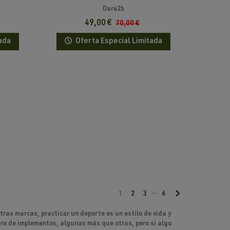
Dare2b
49,00 €
70,00 €
ada
Oferta Especial Limitada
…
Siguiente
1
2
3
6
ras marcas, practicar un deporte es un estilo de vida y
ere de implementos, algunas más que otras, pero si algo