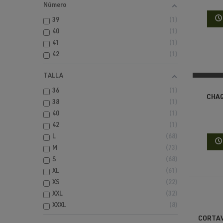
Número
39
1
40
1
41
1
42
1
TALLA
36
1
CHAQ
38
1
40
1
42
1
L
68
M
73
S
68
XL
61
XS
22
XXL
32
XXXL
8
CORTAV