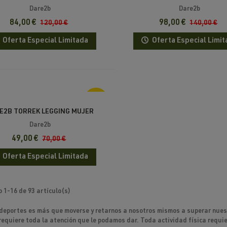
UP II
Dare2b
Dare2b
84,00 €
98,00 €
120,00 €
140,00 €
Oferta Especial Limitada
Oferta Especial Limit
-30%
E2B TORREK LEGGING MUJER
Dare2b
49,00 €
70,00 €
Oferta Especial Limitada
 1-16 de 93 artículo(s)
 deportes es más que moverse y retarnos a nosotros mismos a superar nuest
 requiere toda la atención que le podamos dar. Toda actividad física requi