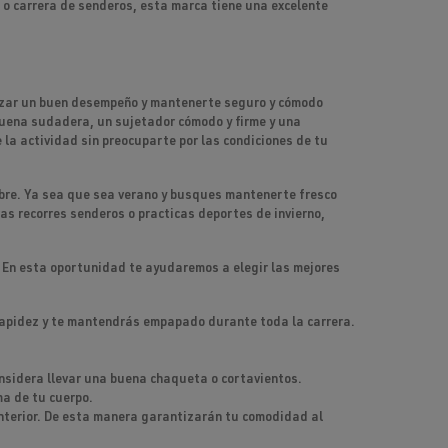
l o carrera de senderos, esta marca tiene una excelente
izar un buen desempeño y mantenerte seguro y cómodo
 buena sudadera, un sujetador cómodo y firme y una
 la actividad sin preocuparte por las condiciones de tu
libre. Ya sea que sea verano y busques mantenerte fresco
as recorres senderos o practicas deportes de invierno,
o. En esta oportunidad te ayudaremos a elegir las mejores
n rapidez y te mantendrás empapado durante toda la carrera.
onsidera llevar una buena chaqueta o cortavientos.
ma de tu cuerpo.
 interior. De esta manera garantizarán tu comodidad al