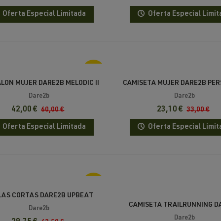
Oferta Especial Limitada
Oferta Especial Limit
-30%
LON MUJER DARE2B MELODIC II
CAMISETA MUJER DARE2B PER
3/4
Dare2b
Dare2b
42,00 €
23,10 €
60,00 €
33,00 €
Oferta Especial Limitada
Oferta Especial Limit
-30%
LAS CORTAS DARE2B UPBEAT
CAMISETA TRAILRUNNING D
Dare2b
POWER UP TEE
Dare2b