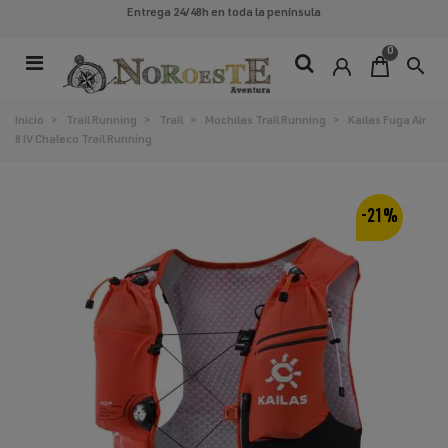
Entrega 24/48h
en toda la península
0
search
Inicio
>
Trail Running
>
Trail
>
Mochilas Trail Running
>
Kailas Fuga Air
8 IV Chaleco Trail Running
-21%