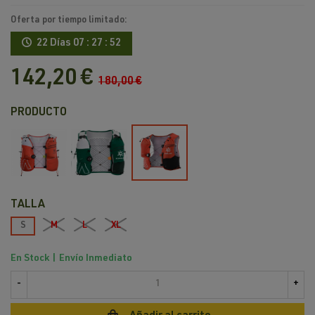
Oferta por tiempo limitado:
22 Días
07 : 27 : 52
142,20 €
180,00 €
PRODUCTO
Rojo
Verde
Naranja
TALLA
S
M
L
XL
En Stock | Envío Inmediato
-
+