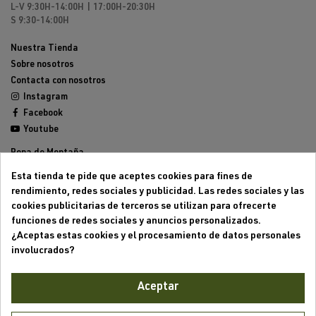
L-V 9:30H-14:00H | 17:00H-20:30H
S 9:30-14:00H
Nuestra Tienda
Sobre nosotros
Contacta con nosotros
Instagram
Facebook
Youtube
Ropa de Montaña
Calzado de Montaña
Esta tienda te pide que aceptes cookies para fines de
Mochilas de montaña
rendimiento, redes sociales y publicidad. Las redes sociales y las
Equipamiento de Montaña
cookies publicitarias de terceros se utilizan para ofrecerte
Trailrunning
funciones de redes sociales y anuncios personalizados.
Outlet
¿Aceptas estas cookies y el procesamiento de datos personales
involucrados?
Aviso legal
Condiciones generales de venta
Aceptar
Formas de pago
Política de cookies