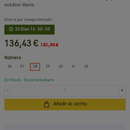
outdoor diario.
Oferta por tiempo limitado:
23 Días
14 : 50 : 50
136,43 €
181,90 €
Número
36
37
38
39
40
41
42
En Stock - Envío Inmediato
-
+
Añadir al carrito