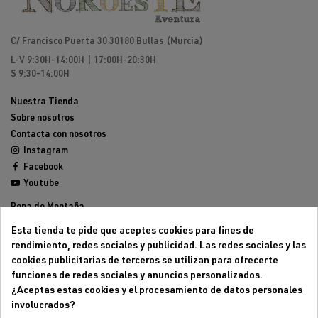
C/ Francisco Puerta 30 30180 Bullas (Murcia)
L-V 9:30H-14:00H | 17:00H-20:30H
S 9:30-14:00H
Nuestra Tienda
Sobre nosotros
Contacta con nosotros
Instagram
Facebook
Youtube
Ropa de Montaña
Calzado de Montaña
Esta tienda te pide que aceptes cookies para fines de
Mochilas de montaña
rendimiento, redes sociales y publicidad. Las redes sociales y las
Equipamiento de Montaña
cookies publicitarias de terceros se utilizan para ofrecerte
Trailrunning
funciones de redes sociales y anuncios personalizados.
Outlet
¿Aceptas estas cookies y el procesamiento de datos personales
involucrados?
Aviso legal