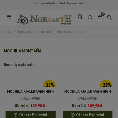
Entrega 24/48h
en toda la península
0
search
Inicio
>
Equipamiento montaña
>
Mochila montaña
MOCHILA MONTAÑA
Recently updated
-25%
-25%
MOCHILA FJALLRAVEN HIGH
MOCHILA FJALLRAVEN HIGH
COAST FOLDSACK 24
COAST TOTEPACK
FJALLRAVEN
FJALLRAVEN
82,46 €
82,46 €
109,95 €
109,95 €
Oferta Especial
Oferta Especial