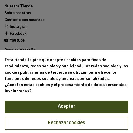
Nuestra Tienda
Sobre nosotros
Contacta con nosotros
Instagram
Facebook
Youtube
Ropa de Montaña
Calzado de Montaña
Esta tienda te pide que aceptes cookies para fines de
Mochilas de montaña
rendimiento, redes sociales y publicidad. Las redes sociales y las
Equipamiento de Montaña
cookies publicitarias de terceros se utilizan para ofrecerte
Trailrunning
funciones de redes sociales y anuncios personalizados.
Outlet
¿Aceptas estas cookies y el procesamiento de datos personales
involucrados?
Aviso legal
Condiciones generales de venta
Aceptar
Formas de pago
Política de cookies
Política de privacidad
Rechazar cookies
Mi cuenta