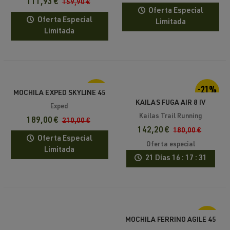
111,93 €
159,90 €
Oferta Especial
Oferta Especial
Limitada
Limitada
-10%
-21%
MOCHILA EXPED SKYLINE 45
KAILAS FUGA AIR 8 IV
Exped
CHALECO TRAIL RUNNING
Kailas Trail Running
189,00 €
210,00 €
142,20 €
180,00 €
Oferta Especial
Oferta especial
Limitada
21 Días
16 : 17 : 31
-15%
MOCHILA FERRINO AGILE 45