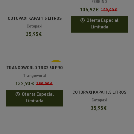
FERRINO
135,92 €
159,90 €
COTOPAXI KAPAI 1.5 LITROS
Oferta Especial
HIP PACK EARTH DEL DÍA
Cotopaxi
Limitada
35,95 €
-30%
TRANGOWORLD TRX2 60 PRO
DR
Trangoworld
132,93 €
189,90 €
COTOPAXI KAPAI 1.5 LITROS
Oferta Especial
HIP PACK DEL DÍA DARK
Cotopaxi
Limitada
35,95 €