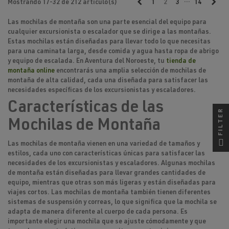
…
Anterior
Sig
Mostrando 17-32 de 212 artículo(s)
1
2
3
14
Las
mochilas de montaña
son una parte esencial del equipo para
cualquier excursionista o escalador que se dirige a las montañas.
Estas mochilas están diseñadas para llevar todo lo que necesitas
para una caminata larga, desde comida y agua hasta ropa de abrigo
y equipo de escalada. En Aventura del Noroeste, tu
tienda de
montaña online
encontrarás una amplia selección de mochilas de
montaña de alta calidad, cada una diseñada para satisfacer las
necesidades específicas de los excursionistas y escaladores.
Características de las
FILTER
Mochilas de Montaña
Las mochilas de montaña vienen en una variedad de tamaños y
estilos, cada uno con características únicas para satisfacer las
necesidades de los excursionistas y escaladores. Algunas mochilas
de montaña están diseñadas para llevar grandes cantidades de
equipo, mientras que otras son más ligeras y están diseñadas para
viajes cortos. Las mochilas de montaña también tienen diferentes
sistemas de suspensión y correas, lo que significa que la mochila se
adapta de manera diferente al cuerpo de cada persona. Es
importante elegir una mochila que se ajuste cómodamente y que