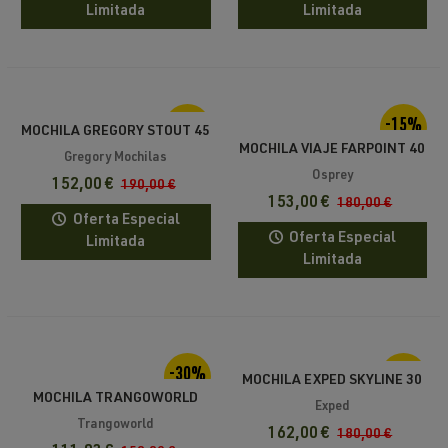
Limitada
Limitada
-20%
-15%
MOCHILA GREGORY STOUT 45
MOCHILA VIAJE FARPOINT 40
RC
Gregory Mochilas
OSPREY
Osprey
152,00 €
190,00 €
153,00 €
180,00 €
Oferta Especial
Oferta Especial
Limitada
Limitada
-30%
-10%
MOCHILA EXPED SKYLINE 30
MOCHILA TRANGOWORLD
Exped
TRX2 35 PRO DR
Trangoworld
162,00 €
180,00 €