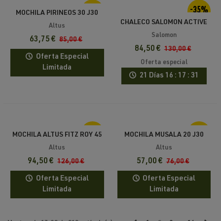
-25%
-35%
MOCHILA PIRINEOS 30 J30
CHALECO SALOMON ACTIVE
ALTUS
Altus
SKIN 12 + 2 SOFT FLASK
Salomon
63,75 €
85,00 €
500ML
84,50 €
130,00 €
Oferta Especial
Oferta especial
Limitada
21 Días
16 : 17 : 31
-25%
-25%
MOCHILA ALTUS FITZ ROY 45
MOCHILA MUSALA 20 J30
J30
ALTUS
Altus
Altus
94,50 €
57,00 €
126,00 €
76,00 €
Oferta Especial
Oferta Especial
Limitada
Limitada