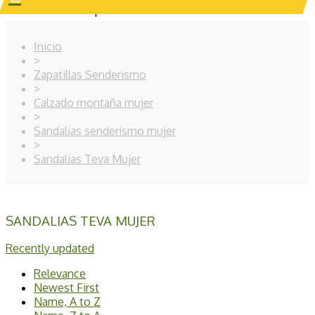
Su carrito de compras está vacío.
Inicio
>
Zapatillas Senderismo
>
Calzado montaña mujer
>
Sandalias senderismo mujer
>
Sandalias Teva Mujer
SANDALIAS TEVA MUJER
Clear
Precio
Recently updated
€
€
Relevance
Fabricante
Newest First
Name, A to Z
Número