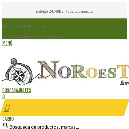
Entrega 24/48h
en toda la península
Recogida GRATIS en tienda
Envío 24 / 48h a toda la península
MENÚ
BUSCAR
AJUSTES
0
CARRO
search
Búsqueda de productos, marcas...