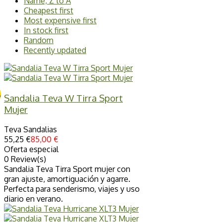
Name, Z to A
Cheapest first
37
4
Most expensive first
38
5
In stock first
39
5
Random
40
4
Recently updated
41
4
PRODUCTO
Azul
1
%
Beige
3
Sandalia Teva W Tirra Sport
Morado
1
Mujer
Naranja
2
Negro
1
Teva Sandalias
Rosa
2
55,25 €
85,00 €
Verde
1
Oferta especial
0 Review(s)
View Products
5
Sandalia Teva Tirra Sport mujer con
gran ajuste, amortiguación y agarre.
Perfecta para senderismo, viajes y uso
diario en verano.