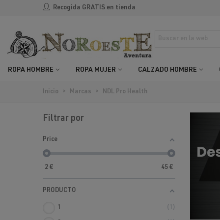
Recogida GRATIS en tienda
ROPA HOMBRE
ROPA MUJER
CALZADO HOMBRE
Inicio
>
Marcas
>
NDL Pro Health
Filtrar por
Price
2
€
45
€
PRODUCTO
1
1