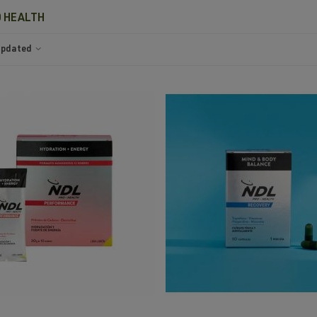
O HEALTH
 updated