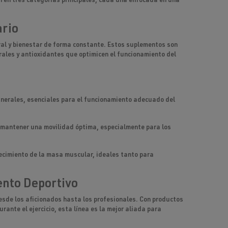
n en tres categorías principales, cada una enfocada en una
ario
ral
y bienestar de forma constante. Estos suplementos son
rales
y
antioxidantes
que optimicen el funcionamiento del
inerales
, esenciales para el
funcionamiento adecuado del
a mantener una movilidad óptima, especialmente para los
ecimiento
de la masa muscular, ideales tanto para
nto Deportivo
esde los aficionados hasta los profesionales. Con productos
rante el ejercicio, esta línea es la mejor aliada para