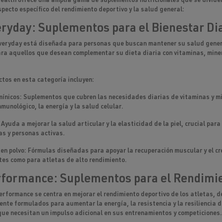
ealth
ofrece una amplia gama de
suplementos nutricionales
que se divide
specto específico del
rendimiento deportivo
y la
salud general
:
ryday: Suplementos para el Bienestar Di
veryday
está diseñada para personas que buscan mantener su
salud gene
ara aquellos que desean complementar su dieta diaria con
vitaminas
,
mine
ctos en esta categoría incluyen:
mínicos
: Suplementos que cubren las necesidades diarias de
vitaminas
y
m
nmunológico
, la
energía
y la
salud celular
.
: Ayuda a mejorar la
salud articular
y la
elasticidad de la piel
, crucial par
as y personas activas.
 en polvo
: Fórmulas diseñadas para apoyar la
recuperación muscular
y el
cr
tes como para atletas de alto rendimiento.
formance: Suplementos para el Rendimie
erformance
se centra en mejorar el
rendimiento deportivo
de los atletas, d
ente formulados para aumentar la
energía
, la
resistencia
y la
resiliencia
du
que necesitan un
impulso adicional
en sus entrenamientos y competiciones.