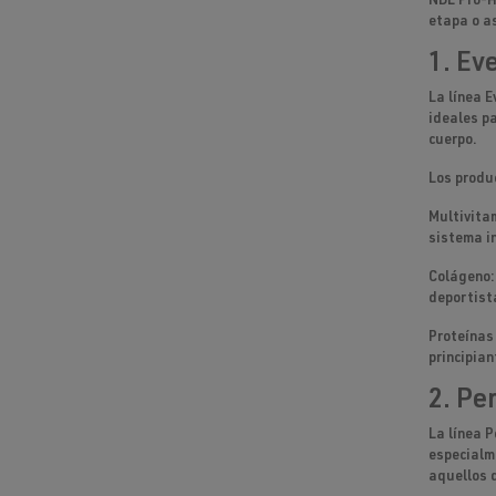
NDL Pro-H
etapa o a
1.
Eve
La línea
E
ideales p
cuerpo.
Los produ
Multivita
sistema i
Colágeno
deportist
Proteínas
principian
2.
Per
La línea
P
especialm
aquellos 