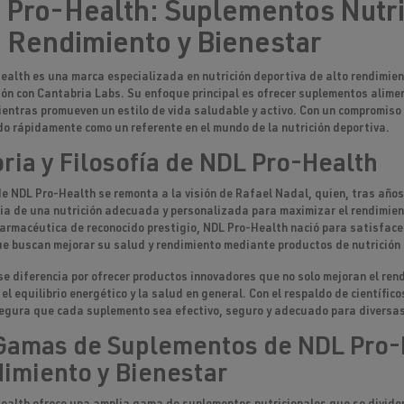
Pro-Health: Suplementos Nutric
 Rendimiento y Bienestar
ealth
es una marca especializada en nutrición deportiva de alto rendimien
ión con Cantabria Labs. Su enfoque principal es ofrecer
suplementos alimen
entras promueven un estilo de vida saludable y activo. Con un compromiso f
do rápidamente como un referente en el mundo de la nutrición deportiva.
oria y Filosofía de NDL Pro-Health
de
NDL Pro-Health
se remonta a la visión de Rafael Nadal, quien, tras años 
ia de una nutrición adecuada y personalizada para maximizar el rendimient
armacéutica de reconocido prestigio,
NDL Pro-Health
nació para satisface
e buscan mejorar su salud y rendimiento mediante productos de nutrició
se diferencia por ofrecer
productos innovadores
que no solo mejoran el ren
, el
equilibrio energético
y la
salud en general
. Con el respaldo de científic
gura que cada suplemento sea efectivo, seguro y adecuado para diversas 
Gamas de Suplementos de NDL Pro-
imiento y Bienestar