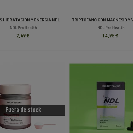
S HIDRATACION Y ENERGIA NDL
TRIPTOFANO CON MAGNESIO Y 
MONODOSIS 30G
B6 NDL
NDL Pro Health
NDL Pro Health
2,49 €
14,95 €
Fuera de stock