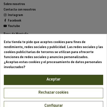
Sobre nosotros
Contacta con nosotros
Instagram
Facebook
Youtube
Ropa de Montaña
Calzado de Montaña
Esta tienda te pide que aceptes cookies para fines de
Mochilas de montaña
rendimiento, redes sociales y publicidad. Las redes sociales y las
Equipamiento de Montaña
cookies publicitarias de terceros se utilizan para ofrecerte
Trailrunning
funciones de redes sociales y anuncios personalizados.
Outlet
¿Aceptas estas cookies y el procesamiento de datos personales
involucrados?
Aviso legal
Condiciones generales de venta
Aceptar
Formas de pago
Política de cookies
Política de privacidad
Rechazar cookies
Mi cuenta
Mis pedidos
Configurar