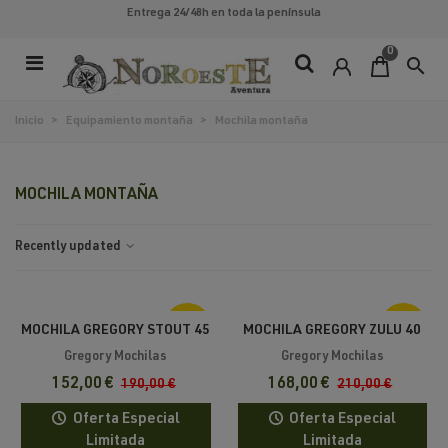
Entrega 24/48h
en toda la península
0
search
Inicio
>
Equipamiento montaña
>
Mochila montaña
MOCHILA MONTAÑA
Recently updated
-20%
-20%
MOCHILA GREGORY STOUT 45
MOCHILA GREGORY ZULU 40
RC
RC
Gregory Mochilas
Gregory Mochilas
152,00 €
168,00 €
190,00 €
210,00 €
Oferta Especial
Oferta Especial
Limitada
Limitada