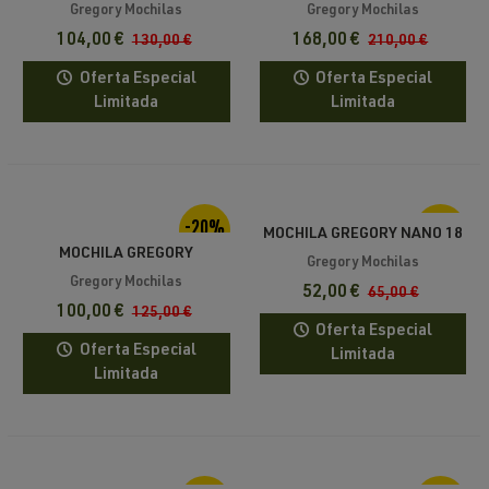
RC
RC
Gregory Mochilas
Gregory Mochilas
104,00 €
168,00 €
130,00 €
210,00 €
Oferta Especial
Oferta Especial
Limitada
Limitada
-20%
-20%
MOCHILA GREGORY NANO 18
MOCHILA GREGORY
Gregory Mochilas
EVERYDAY ADVENTURE
Gregory Mochilas
52,00 €
65,00 €
RHUNE 22
100,00 €
125,00 €
Oferta Especial
Oferta Especial
Limitada
Limitada