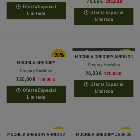
176,00 €
220,00 €
Oferta Especial
Oferta Especial
Limitada
Limitada
Fuera de stock
-20%
-20%
MOCHILA GREGORY ARRIO 20
MOCHILA GREGORY
RC
Gregory Mochilas
ALPINISTO 30 MD/LG
Gregory Mochilas
96,00 €
120,00 €
120,00 €
150,00 €
Oferta Especial
Oferta Especial
Limitada
Limitada
-20%
-20%
MOCHILA GREGORY ARRIO 22
MOCHILA GREGORY JADE 38