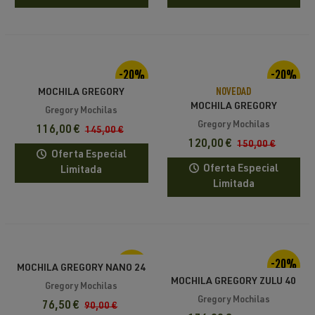
-20%
-20%
MOCHILA GREGORY
NOVEDAD
MOCHILA GREGORY
VAPORSPAN CITRO 24
Gregory Mochilas
ALPINISTO 20L ALPINEGLOW
Gregory Mochilas
116,00 €
145,00 €
120,00 €
150,00 €
Oferta Especial
Oferta Especial
Limitada
Limitada
-15%
-20%
MOCHILA GREGORY NANO 24
MOCHILA GREGORY ZULU 40
BLACK
Gregory Mochilas
RC DESERT
Gregory Mochilas
76,50 €
90,00 €