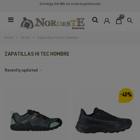
Entrega 24/48h
en toda la península
0
search
Inicio
>
Hi tec
>
Zapatillas Hi tec Hombre
ZAPATILLAS HI TEC HOMBRE
Recently updated
-40%