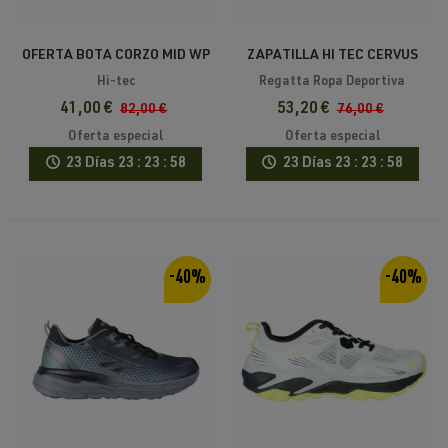
OFERTA BOTA CORZO MID WP
ZAPATILLA HI TEC CERVUS
HI TEC
MID WP
Hi-tec
Regatta Ropa Deportiva
41,00 €
53,20 €
82,00 €
76,00 €
Oferta especial
Oferta especial
23 Días
23 : 23 : 58
23 Días
23 : 23 : 58
-40%
-40%