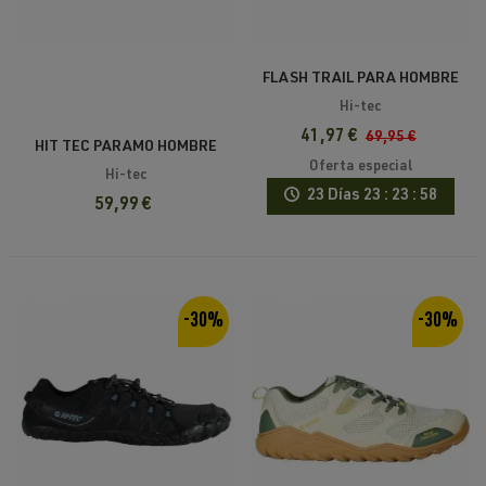
FLASH TRAIL PARA HOMBRE
HI TEC
Hi-tec
41,97 €
69,95 €
HIT TEC PARAMO HOMBRE
Oferta especial
NEGRO
Hi-tec
23 Días
23 : 23 : 58
59,99 €
-30%
-30%