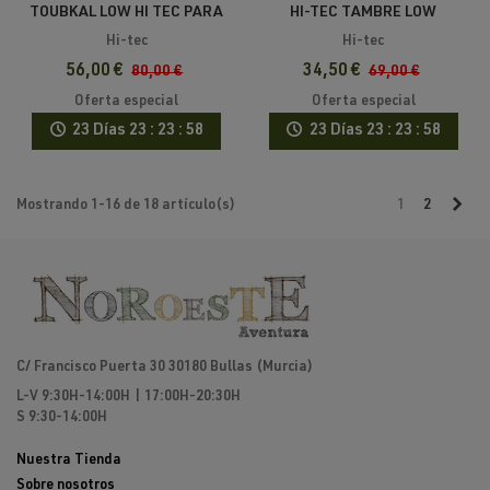
TOUBKAL LOW HI TEC PARA
HI-TEC TAMBRE LOW
HOMBRE
WATERPROOF
Hi-tec
Hi-tec
56,00 €
34,50 €
80,00 €
69,00 €
Oferta especial
Oferta especial
23 Días
23 : 23 : 58
23 Días
23 : 23 : 58
Sig
Mostrando 1-16 de 18 artículo(s)
1
2
C/ Francisco Puerta 30 30180 Bullas (Murcia)
L-V 9:30H-14:00H | 17:00H-20:30H
S 9:30-14:00H
Nuestra Tienda
Sobre nosotros