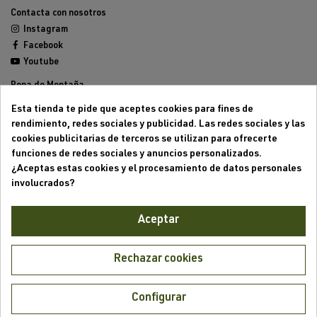
Contacta con nosotros
Instagram
Facebook
Youtube
Ropa de Montaña
Calzado de Montaña
Esta tienda te pide que aceptes cookies para fines de
Mochilas de montaña
rendimiento, redes sociales y publicidad. Las redes sociales y las
Equipamiento de Montaña
cookies publicitarias de terceros se utilizan para ofrecerte
Trailrunning
funciones de redes sociales y anuncios personalizados.
Outlet
¿Aceptas estas cookies y el procesamiento de datos personales
involucrados?
Aviso legal
Condiciones generales de venta
Aceptar
Formas de pago
Política de cookies
Política de privacidad
Rechazar cookies
Mi cuenta
Mis pedidos
Configurar
Mis direcciones
¿Hablamos?